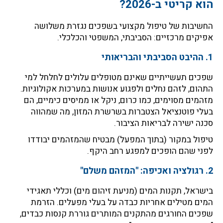
הוא קריטי ב-2026?
החשיבות של טיפול מקצועי בשפכים נגזרת משלושה
אפיקים מרכזיים: הסביבתי, המשפטי והכלכלי.
1. ההיבט הסביבתי והבריאותי
שפכים תעשייתיים שאינם מטופלים עלולים לחלחל למי
התהום, לזהם נחלים ולפגוע אנושות במערכות אקולוגיות.
מזהמים מסוימים, כמו כרום, ניקל או ממיסים כימיים, הם
בעלי פוטנציאל הצטברות בשרשרת המזון, מה שמהווה
סכנה ישירה לבריאות הציבור.
טיפול במקור (בתוך המפעל) מבטיח שהמזהמים יבודדו
לפני שהם הופכים למפגע רחב היקף.
2. רגולציה ואכיפה: "המזהם משלם"
בישראל, תקנות המים (מניעת זיהום מים) וכללי תאגידי
המים מטילים אחריות כבדה על בעלי מפעלים. הזרמת
שפכים החורגים מהתקנים המותרים גוררת קנסות כבדים,