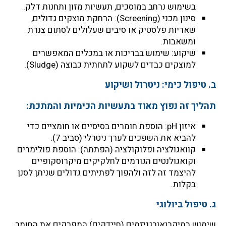
בשימוש נרחב במוסכים, תעשיות מזון ותחנות דלק.
סינון מכני (Screening): הרחקת מוצקים גדולים,
שאריות פלסטיק או סיבים שעלולים לסתום צנרת
ומשאבות.
שיקוע: שימוש בבריכות או במכלים המאפשרים
למוצקים כבדים לשקוע לתחתית כבוצה (Sludge).
ב. טיפול כימי: ניטרול ושיקוע
תהליך זה נפוץ מאוד בתעשיות הכימיות והמתכת:
איזון pH: הוספת חומרים בסיסיים או חומציים כדי
להביא את השפכים לערך ניטרלי (סביב 7).
קוואגולציה ופלוקולציה (הפתתה): הוספת פולימרים
וקואגולנטים הגורמים לחלקיקים מיקרוסקופיים
להיצמד זה לזה ולהפוך לפתיתים גדולים שניתן לסנן
בקלות.
ג. טיפול ביולוגי
שימוש במיקרואורגניזמים (חיידקים) המפרקים את החומר