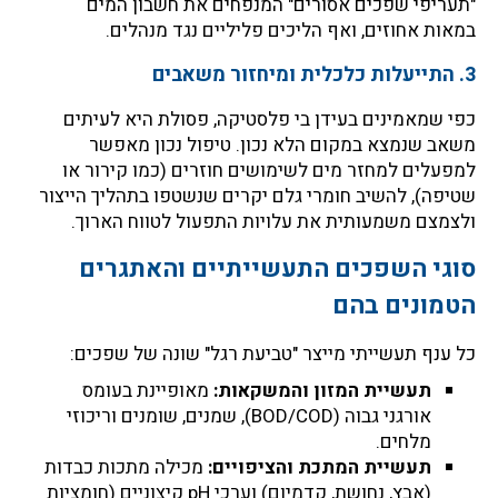
"תעריפי שפכים אסורים" המנפחים את חשבון המים
במאות אחוזים, ואף הליכים פליליים נגד מנהלים.
3. התייעלות כלכלית ומיחזור משאבים
כפי שמאמינים בעידן בי פלסטיקה, פסולת היא לעיתים
משאב שנמצא במקום הלא נכון. טיפול נכון מאפשר
למפעלים למחזר מים לשימושים חוזרים (כמו קירור או
שטיפה), להשיב חומרי גלם יקרים שנשטפו בתהליך הייצור
ולצמצם משמעותית את עלויות התפעול לטווח הארוך.
סוגי השפכים התעשייתיים והאתגרים
הטמונים בהם
כל ענף תעשייתי מייצר "טביעת רגל" שונה של שפכים:
תעשיית המזון והמשקאות:
מאופיינת בעומס
אורגני גבוה (BOD/COD), שמנים, שומנים וריכוזי
מלחים.
תעשיית המתכת והציפויים:
מכילה מתכות כבדות
(אבץ, נחושת, קדמיום) וערכי pH קיצוניים (חומציות