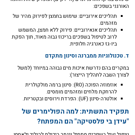
האורגני בשפכים:
תהליכים אירוביים: שימוש בחמצן לפירוק מהיר של
מזהמים.
תהליכים אנאירוביים: פירוק ללא חמצן, המשמש
לרוב לטיפול בשפכים בריכוז גבוה מאוד, תוך הפקת
ביו-גז כאנרגיה חלופית.
ד. טכנולוגיות ממברנה וסינון מתקדם
במקרים בהם נדרשת איכות מים גבוהה במיוחד (למשל
לצורך השבה לתהליך הייצור):
אוזמוזה הפוכה (RO): סינון ברמה מולקולרית
להרחקת מלחים ומזהמים מומסים.
אולטרה-סינון (UF): הפרדת וירוסים ובקטריות.
תפקיד התשתית: למה הפולימרים של
"עידן בי פלסטיקה" הם המפתח?
טיפול יעיל בשפכים מתחיל ונגמר ביכולת להוליך ולאחסן