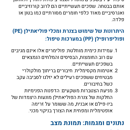
אותם בבטחה. שפכים תעשייתיים הם לרוב קורוזיביים
ואגרסיביים מאוד כלפי חומרים מסורתיים כמו בטון או
פלדה.
היתרונות של שימוש בצנרת ומכלי פוליאתילן (PE)
ופוליפרופילן (PP) במערכות טיפול:
עמידות כימית מוחלטת: פולימרים אלו אינם מגיבים
עם רוב החומצות, הבסיסים והמלחים הנמצאים
בשפכים תעשייתיים.
אטימות מקסימלית: חיבורים בריתוך מולקולרי
מבטיחים ששפכים רעילים לא יזלגו לסביבה עקב
כשל בחיבורים.
מניעת הצטברות משקעים: הדפנות הפנימיות
החלקות של צנרת הפוליאתילן מונעות היצמדות של
ביו-פילם או אבנית, מה ששומר על זרימה
אופטימלית ומפחית את הצורך בניקוי מכני.
נתונים ומגמות: תמונת מצב