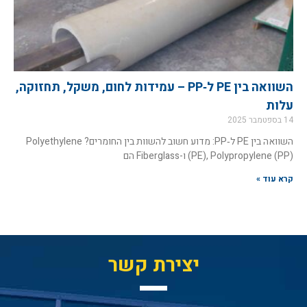
השוואה בין PE ל‑PP – עמידות לחום, משקל, תחזוקה,
עלות
14 בספטמבר 2025
השוואה בין PE ל‑PP: מדוע חשוב להשוות בין החומרים? Polyethylene
(PE), Polypropylene (PP) ו-Fiberglass הם
קרא עוד »
יצירת קשר