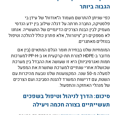
הגבוה ביותר
כפי שניתן להתרשם מעמוד ה"אודות" של עידן בי
פלסטיקה, החברה חרתה על דגלה שילוב בין ידע הנדסי
מעמיק לבין הבנת הצרכים הדינמיים של התעשייה. אנחנו
לא מספקים רק "צינורות", אלא פתרון כולל להולכה וטיפול
בנוזלים מאתגרים.
המומחיות שלנו בבחירת חומר הגלם המתאים (בין אם
מדובר ב-HDPE לצנרת תת-קרקעית או ב-PP-H למערכות
חמות ואגרסיביות) היא זו שעושה את ההבדל בין מערכת
שכושלת אחרי שנתיים למערכת שתשרת את המפעל
למעלה מ-50 שנה. המקצוענות שלנו נובעת מהיכרות עם
השטח, עם דרישות המשרד להגנת הסביבה ועם הצרכים
של מנהלי האחזקה והתפעול.
סיכום: הדרך לניהול וטיפול בשפכים
תעשייתיים בצורה חכמה ויעילה