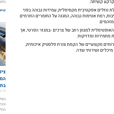
קרקע קשיחה.
בתשת
ת נוזלים אפקטיבית מקסימלית, עמידות גבוהה בפני
קרא 
ציבות, רמת אטימות גבוהה, המגנה על החומרים הזורמים
מזהמים.
האופטימלית למגוון רחב של צרכים -במגזר הפרטי, אך
 מחמירות ומדויקות.
תים מקצועיים של הקמת צנרת פלסטיק איכותית,
 מיכלים ושירותי שדה.
צינ
המד
בתש
12 במאי 2026
בעול
והכי
הכלכ