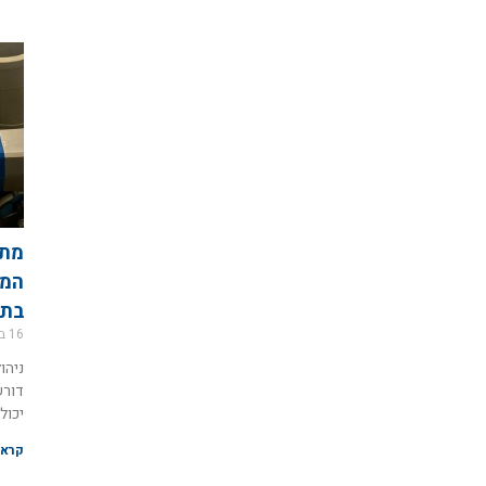
מתכ
המד
בתע
16 במרץ 2026
ניהו
דורש
יכול
קרא 