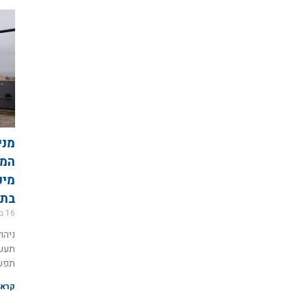
מני
המע
מיכ
בתע
16 במרץ 2026
ניהו
תעשי
תפעו
קרא 