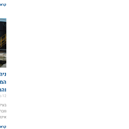
קרא 
ניה
המד
והת
12 במאי 2026
בעיד
גובר
אינו
קרא 